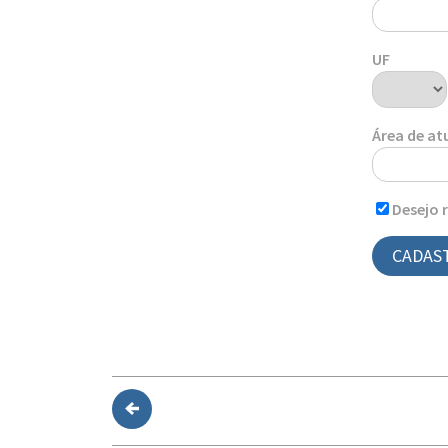
UF
Área de a
Desejo 
CADAS