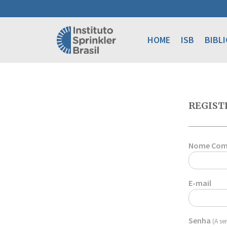
HOME
ISB
BIBL
REGIST
Nome Com
E-mail
Senha
(A se