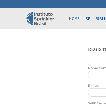
HOME
ISB
BIBL
REGIST
Nome Com
E-mail
Senha
(A se