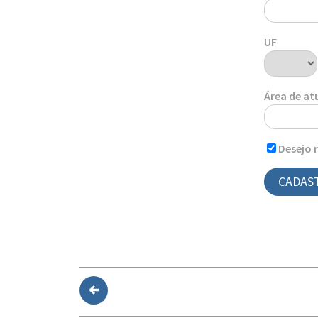
UF
Área de a
Desejo 
CADAS