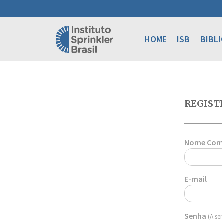
HOME
ISB
BIBL
REGIST
Nome Com
E-mail
Senha
(A se