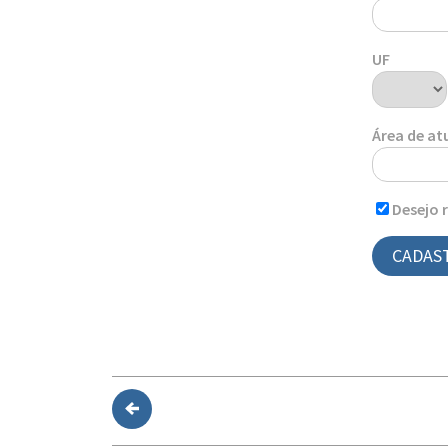
UF
Área de a
Desejo 
CADAS