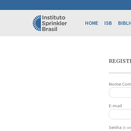
HOME
ISB
BIBL
REGIST
Nome Com
E-mail
Senha
(A se