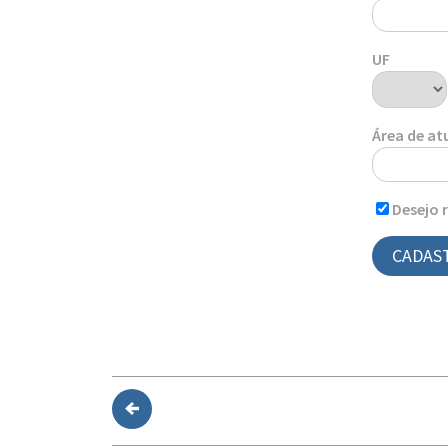
UF
Área de a
Desejo 
CADAS