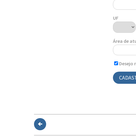
UF
Área de a
Desejo 
CADAS