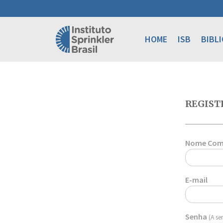
HOME
ISB
BIBL
REGIST
Nome Com
E-mail
Senha
(A se