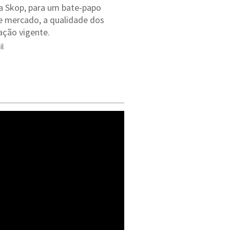
da Skop, para um bate-papo
de mercado, a qualidade dos
lação vigente.
il