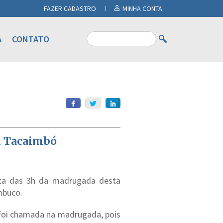
FAZER CADASTRO
MINHA CONTA
A
CONTATO
em Tacaimbó
lta das 3h da madrugada desta
mbuco.
foi chamada na madrugada, pois